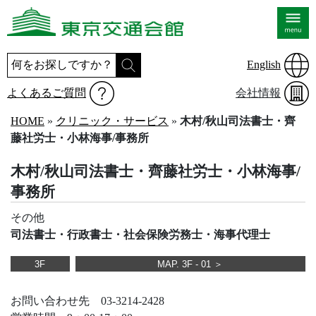
English
よくあるご質問
会社情報
HOME
»
クリニック・サービス
»
木村/秋山司法書士・齊
藤社労士・小林海事/事務所
木村/秋山司法書士・齊藤社労士・小林海事/
事務所
その他
司法書士・行政書士・社会保険労務士・海事代理士
3F
MAP. 3F - 01 ＞
お問い合わせ先 03-3214-2428