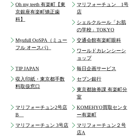
Oh my teeth 有楽町【東
マリフォーチュン 1号
京銀座有楽町矯正歯
店
科】
シェルクルール「お肌
の学校」TOKYO
Myufull OoSPA（ミュー
交通会館有楽町眼科
フル オースパ）
ワールドカレンシーシ
ョップ
TIP JAPAN
毎日企画サービス
収入印紙・東京都手数
セブン銀行
料取扱窓口
東京都旅券課 有楽町分
室
マリフォーチュン2号店
KOMEHYO買取センタ
B
ー有楽町
マリフォーチュン 3号店
マリフォーチュン２号
店A