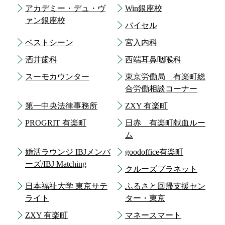
アカデミー・デュ・ヴ
Win銀座校
ァン銀座校
バイセル
ベストシーン
宮入内科
酒井歯科
西端耳鼻咽喉科
スーモカウンター
東京労働局 有楽町総
合労働相談コーナー
第一中央法律事務所
ZXY 有楽町
PROGRIT 有楽町
日赤 有楽町献血ルー
ム
婚活ラウンジ IBJメンバ
goodoffice有楽町
ーズ/IBJ Matching
クルーズプラネット
日本福祉大学 東京サテ
ふるさと回帰支援セン
ライト
ター・東京
ZXY 有楽町
マネースマート