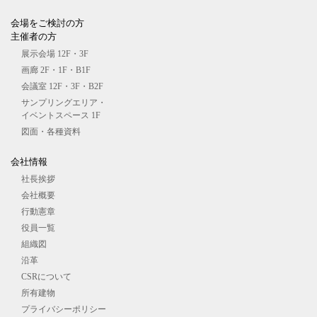
会場をご検討の⽅
主催者の⽅
展⽰会場 12F・3F
画廊 2F・1F・B1F
会議室 12F・3F・B2F
サンプリングエリア・
イベントスペース 1F
図⾯・各種資料
会社情報
社長挨拶
会社概要
行動憲章
役員一覧
組織図
沿革
CSRについて
所有建物
プライバシーポリシー