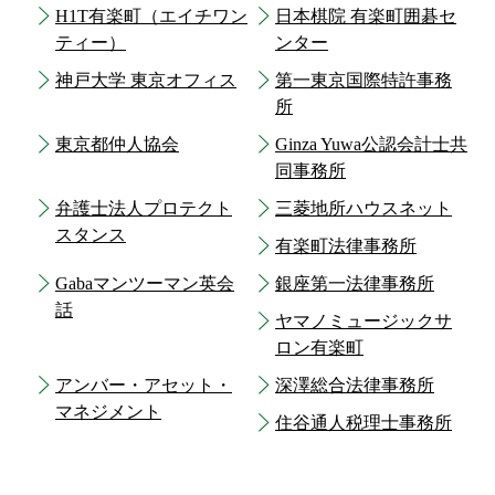
H1T有楽町（エイチワン
日本棋院 有楽町囲碁セ
ティー）
ンター
神戸大学 東京オフィス
第一東京国際特許事務
所
東京都仲人協会
Ginza Yuwa公認会計士共
同事務所
弁護士法人プロテクト
三菱地所ハウスネット
スタンス
有楽町法律事務所
Gabaマンツーマン英会
銀座第一法律事務所
話
ヤマノミュージックサ
ロン有楽町
アンバー・アセット・
深澤総合法律事務所
マネジメント
住谷通人税理士事務所