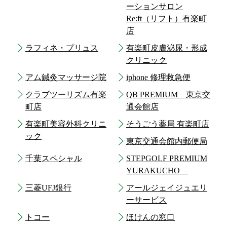
ーションサロン
Re:ft（リフト）有楽町
店
ラフィネ・プリュス
有楽町皮膚泌尿・形成
クリニック
アム鍼灸マッサージ院
iphone 修理救急便
クラブツーリズム有楽
QB PREMIUM 東京交
町店
通会館店
有楽町美容外科クリニ
そうごう薬局 有楽町店
ック
東京交通会館内郵便局
千葉スペシャル
STEPGOLF PREMIUM
YURAKUCHO
三菱UFJ銀行
アールジェイジュエリ
ーサービス
トコー
ほけんの窓口