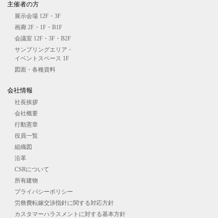
主催者の⽅
展⽰会場 12F・3F
画廊 2F・1F・B1F
会議室 12F・3F・B2F
サンプリングエリア・
イベントスペース 1F
図⾯・各種資料
会社情報
社長挨拶
会社概要
行動憲章
役員一覧
組織図
沿革
CSRについて
所有建物
プライバシーポリシー
労務費転嫁交渉指針に関する対応方針
カスタマーハラスメントに対する基本方針