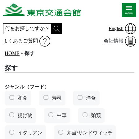
English
よくあるご質問
会社情報
HOME
»
探す
探す
ジャンル（フード）
和食
寿司
洋食
揚げ物
中華
麺類
イタリアン
弁当/サンドウィッチ