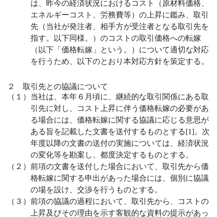
は、昨今の経済状況におけるコスト（原材料価格、
エネルギーコスト、労務費等）の上昇に鑑み、取引
先（当社が発注者、相手方が受注者となる取引先を
指す。以下同様。）のコストの取引価格への転嫁
（以下「価格転嫁」という。）について適切な対応
を行うため、以下のとおり本対応方針を策定する。
２ 取引先との協議について
（１）当社は、本年６月頃に、継続的な取引関係にある取
引先に対し、コスト上昇に伴う価格転嫁の必要があ
る場合には、価格転嫁に関する協議に応じる意思が
ある旨を記載した文書を送付するものとする[1]。次
年度以降の文書の送付の実施については、経済状況
の変化等を勘案し、都度決定するものとする。
（２）前項の文書を送付した場合において、取引先から価
格転嫁に関する申出があった場合には、個別に協議
の場を設け、交渉を行うものとする。
（３）前項の協議の過程において、取引先から、コストの
上昇及びその理由を示す客観的な資料の提示があっ