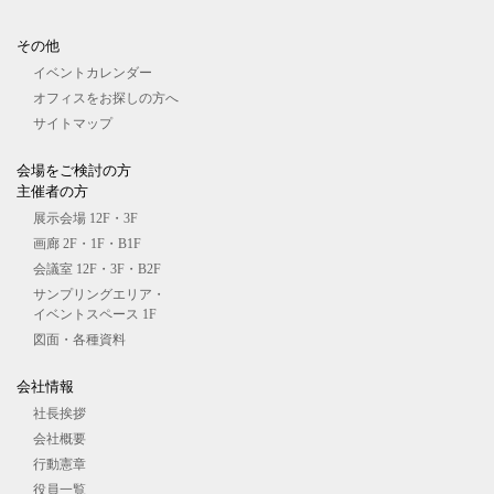
その他
イベントカレンダー
オフィスをお探しの⽅へ
サイトマップ
会場をご検討の⽅
主催者の⽅
展⽰会場 12F・3F
画廊 2F・1F・B1F
会議室 12F・3F・B2F
サンプリングエリア・
イベントスペース 1F
図⾯・各種資料
会社情報
社長挨拶
会社概要
行動憲章
役員一覧