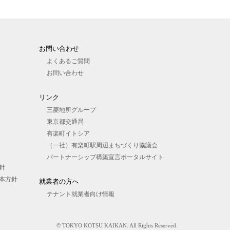
お問い合わせ
よくあるご質問
お問い合わせ
リンク
三菱地所グループ
東京都交通局
有楽町イトシア
（一社）有楽町駅周辺まちづくり協議会
パートナーシップ構築宣言ポータルサイト
針
本方針
就業者の⽅へ
テナント就業者向け情報
© TOKYO KOTSU KAIKAN. All Rights Reserved.