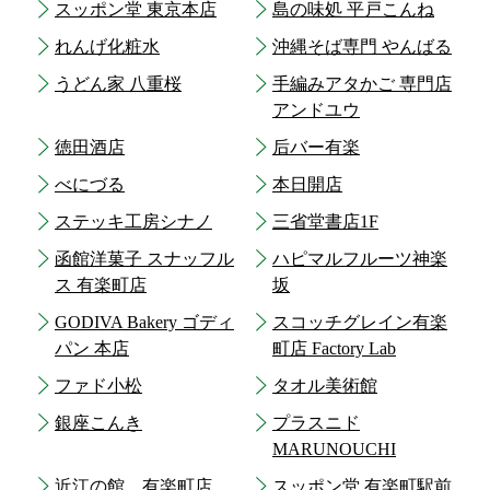
スッポン堂 東京本店
島の味処 平戸こんね
れんげ化粧水
沖縄そば専門 やんばる
うどん家 八重桜
手編みアタかご 専門店
アンドユウ
徳田酒店
后バー有楽
べにづる
本日開店
ステッキ工房シナノ
三省堂書店1F
函館洋菓子 スナッフル
ハピマルフルーツ神楽
ス 有楽町店
坂
GODIVA Bakery ゴディ
スコッチグレイン有楽
パン 本店
町店 Factory Lab
ファド小松
タオル美術館
銀座こんき
プラスニド
MARUNOUCHI
近江の館 有楽町店
スッポン堂 有楽町駅前