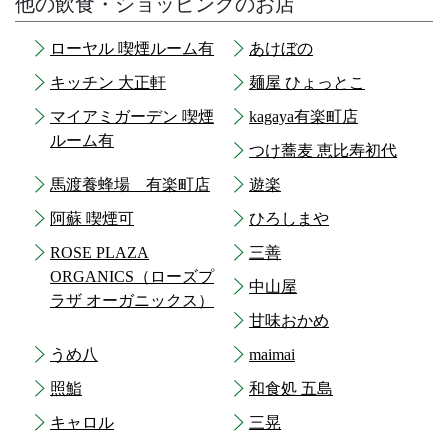
他の飲食・ショッピングのお店
ローヤル 喫煙ルーム有
あけぼの
キッチン 大正軒
麺屋 ひょっとこ
マイアミガーデン 喫煙
kagaya有楽町店
ルーム有
つけ蕎麦 恵比寿初代
馬渡養蜂場 有楽町店
遊楽
阿蘇 喫煙可
ひろしまや
ROSE PLAZA
三善
ORGANICS（ローズプ
中山屋
ラザ オーガニックス）
甘味おかめ
うめ八
maimai
照鮨
和食処 五島
キャロル
三晃