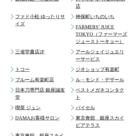
店
ファド小松 ゆったりサ
神保町いちのいち
イズ
FARMERS’ JUICE
TOKYO（ファーマーズ
ジューストーキョー）
三省堂書店2F
アールジェイジュエリ
ーサービス
トコー
ジオショップ有楽町
ブルーム有楽町店
ル・モンド・デザール
日本刀専門店 銀座誠友
ベストメガネコンタク
堂
ト
喫茶 ジュン
バイセル
DAMAお客様サロン
東京會舘 銀座スカイ
ビアテラス
東京會舘 銀座スカイ