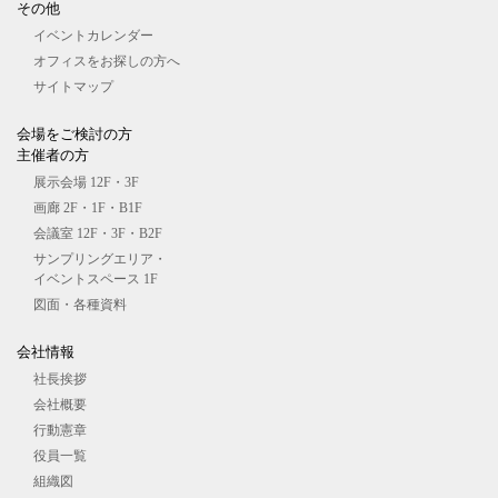
その他
イベントカレンダー
オフィスをお探しの⽅へ
サイトマップ
会場をご検討の⽅
主催者の⽅
展⽰会場 12F・3F
画廊 2F・1F・B1F
会議室 12F・3F・B2F
サンプリングエリア・
イベントスペース 1F
図⾯・各種資料
会社情報
社長挨拶
会社概要
行動憲章
役員一覧
組織図