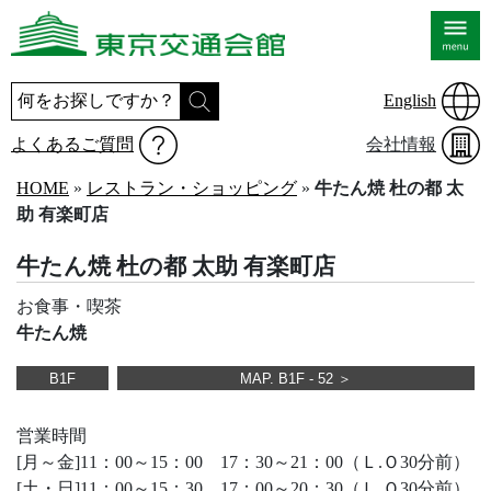
English
よくあるご質問
会社情報
HOME
»
レストラン・ショッピング
»
牛たん焼 杜の都 太
助 有楽町店
牛たん焼 杜の都 太助 有楽町店
お食事・喫茶
牛たん焼
B1F
MAP. B1F - 52 ＞
営業時間
[月～金]11：00～15：00 17：30～21：00（Ｌ.Ｏ30分前）
[土・日]11：00～15：30 17：00～20：30（Ｌ.Ｏ30分前）