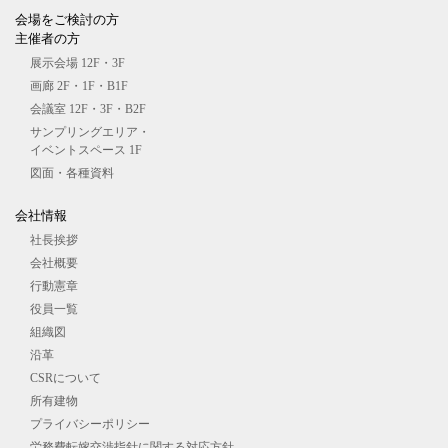
会場をご検討の⽅
主催者の⽅
展⽰会場 12F・3F
画廊 2F・1F・B1F
会議室 12F・3F・B2F
サンプリングエリア・
イベントスペース 1F
図⾯・各種資料
会社情報
社長挨拶
会社概要
行動憲章
役員一覧
組織図
沿革
CSRについて
所有建物
プライバシーポリシー
労務費転嫁交渉指針に関する対応方針