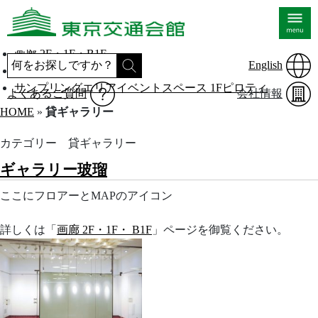
展示会場 12F・3F
画廊 2F・1F・B1F
English
会議室 12F・3F・B2F
サンプリングエリアイベントスペース 1Fピロティ
よくあるご質問
会社情報
HOME
»
貸ギャラリー
カテゴリー 貸ギャラリー
ギャラリー玻瑠
ここにフロアーとMAPのアイコン
詳しくは「
画廊 2F・1F・ B1F
」ページを御覧ください。