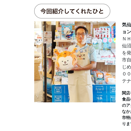
気仙
ョン
Ｎ
仙
を
市
じ
０
テ
関店
食品
のア
なか
市特
りま