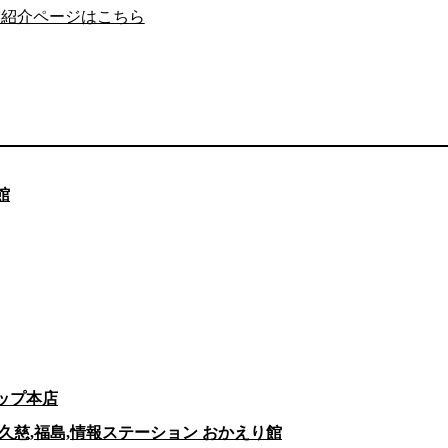
舗紹介ページはこちら
館
ョップ本店
仙沼,久慈,福島,情報ステーション おかえり館