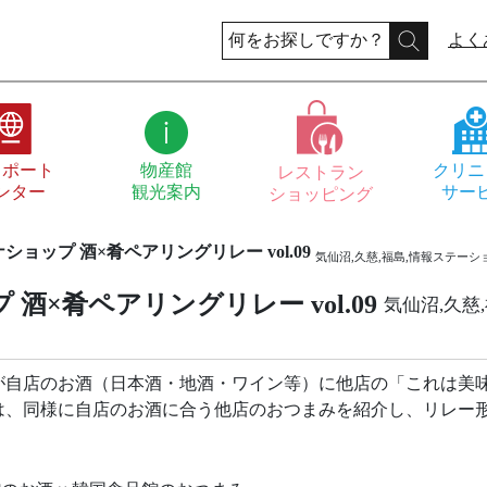
よく
スポート
物産館
クリニ
レストラン
ンター
観光案内
サー
ショッピング
ョップ 酒×肴ペアリングリレー vol.09
気仙沼,久慈,福島,情報ステーシ
酒×肴ペアリングリレー vol.09
気仙沼,久慈
が自店のお酒（日本酒・地酒・ワイン等）に他店の「これは美
は、同様に自店のお酒に合う他店のおつまみを紹介し、リレー