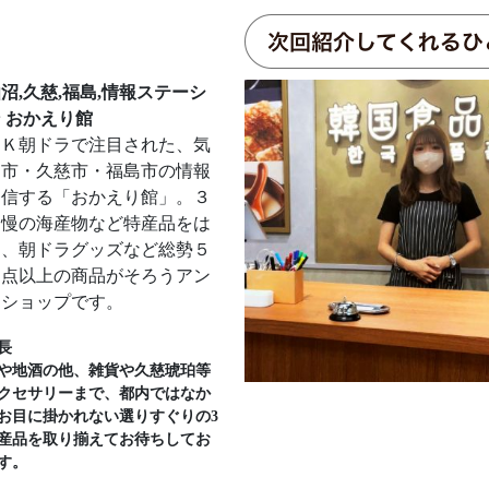
沼,久慈,福島,情報ステーシ
 おかえり館
ＨＫ朝ドラで注目された、気
沼市・久慈市・福島市の情報
発信する「おかえり館」。３
自慢の海産物など特産品をは
め、朝ドラグッズなど総勢５
０点以上の商品がそろうアン
ナショップです。
長
や地酒の他、雑貨や久慈琥珀等
クセサリーまで、都内ではなか
お目に掛かれない選りすぐりの3
産品を取り揃えてお待ちしてお
す。