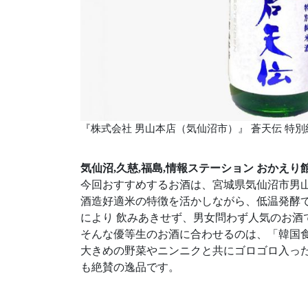
『株式会社 男山本店（気仙沼市）』 蒼天伝 特別純米
気仙沼,久慈,福島,情報ステーション おかえり
今回おすすめするお酒は、宮城県気仙沼市男
酒造好適米の特徴を活かしながら、低温発酵
により 飲みあきせず、男女問わず人気のお酒
そんな優等生のお酒に合わせるのは、「韓国
大きめの野菜やニンニクと共にゴロゴロ入っ
も絶賛の逸品です。