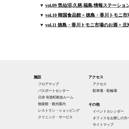
vol.09 気仙沼,久慈,福島,情報ステーシ
vol.10 韓国食品館 × 徳島・香川トモニ市
vol.11 徳島・香川トモニ市場のお酒 ×
施設
アクセス
フロアマップ
アクセス
パスポートセンター
駐車場・駐輪場
日赤 有楽町献血ルーム
物産館・観光案内
その他
レストラン・ショッピング
イベントカレンダー
クリニック・サービス
オフィスをお探しの⽅
サイトマップ