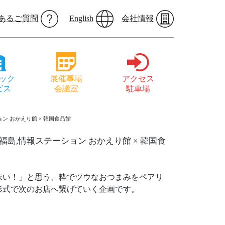
あるご質問
English
会社情報
ック
展催事場
アクセス
ビス
会議室
駐車場
ョン おかえり館 × 韓国食品館
,福島,情報ステーション おかえり館 × 韓国食
味い！」と思う、粋でツウなおつまみをペアリ
形式で次のお店へ繋げていく企画です。