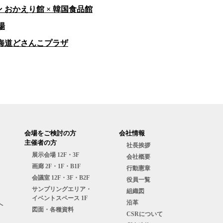
ョン おかえり館 × 韓国食品館
場
 北海道どさんこプラザ
会場をご検討の⽅
会社情報
主催者の⽅
社長挨拶
展⽰会場 12F・3F
会社概要
画廊 2F・1F・B1F
行動憲章
会議室 12F・3F・B2F
役員一覧
サンプリングエリア・
組織図
イベントスペース 1F
沿革
へ
図⾯・各種資料
CSRについて