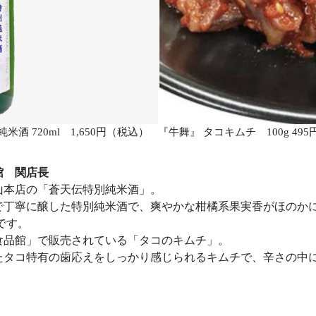
酒 720ml 1,650円（税込）
『牛舞』 タコキムチ 100g 495円
館 関店長
山本店の「蒼天伝特別純米酒」。
で丁寧に醸した特別純米酒で、爽やかな柑橘系果実香がほのか
です。
食品館」で販売されている「タコのキムチ」。
たタコ特有の歯応えをしっかり感じられるキムチで、辛さの中