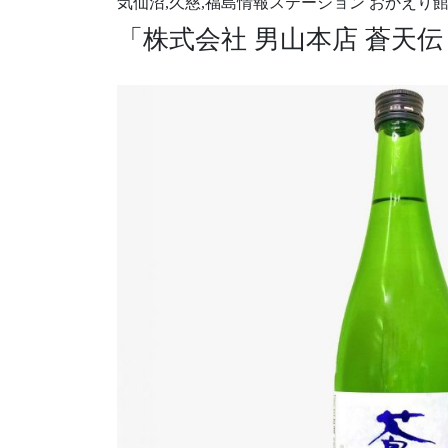
気仙沼,久慈,福島情報ステーション おかえり館
「株式会社 男山本店 蒼天伝