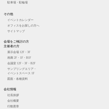
駐車場・駐輪場
その他
イベントカレンダー
オフィスをお探しの⽅へ
サイトマップ
会場をご検討の⽅
主催者の⽅
展⽰会場 12F・3F
画廊 2F・1F・B1F
会議室 12F・3F・B2F
サンプリングエリア・
イベントスペース 1F
図⾯・各種資料
会社情報
社長挨拶
会社概要
行動憲章