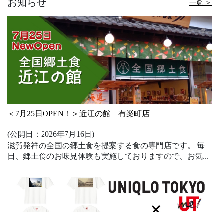
お知らせ
一覧 ＞
有楽ピアノ～有楽町で奏でましょう♪～
地下１階エレベーターホールに誰でも自由に弾けるピアノ
を設置します 演奏可能時間 午後2時～午後4時 設...
＜7月25日OPEN！＞近江の館 有楽町店
(公開日：2026年7月16日)
滋賀発祥の全国の郷土食を提案する食の専門店です。 毎
日、郷土食のお味見体験も実施しておりますので、お気...