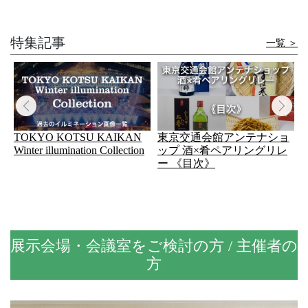
特集記事
一覧 ＞
【UNIQLO TOKYO】開業6周年×東京交通会館
(公開日：2026年6月15日)
このたび、UNIQLO TOKYOの「UTme!」限定で、東京交
調
TOKYO KOTSU KAIKAN
東京交通会館アンテナショ
通会館のオリジナルスタンプが登場いたしました。 東...
な
Winter illumination Collection
ップ 酒×肴ペアリングリレ
グ
ー 《目次》
ー
展示会場・会議室をご検討の方 / 主催者の
方
キッチンカー出店のお知らせ