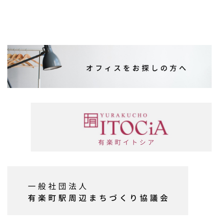
せ
ニュース
(公開日：2024年7月29日)
予約状況について、毎月月初、中旬頃に更新しております
のでこちらの「ご予約状況」をご覧ください。
2階パスポートセンター 混雑状況（待ち時間）がわかりま
す！
店舗情報
(公開日：2022年7月1日)
TEL. 03-5908-0400 昨年11月より混雑状況がわかるシステ